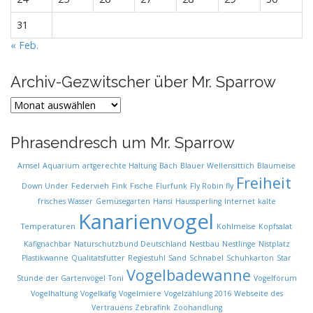
31
« Feb.
Archiv-Gezwitscher über Mr. Sparrow
Archiv-
Gezwitscher
über
Phrasendresch um Mr. Sparrow
Mr.
Sparrow
Amsel
Aquarium
artgerechte Haltung
Bach
Blauer Wellensittich
Blaumeise
Freiheit
Down Under
Federvieh
Fink
Fische
Flurfunk
Fly Robin fly
frisches Wasser
Gemüsegarten
Hansi
Haussperling
Internet
kalte
Kanarienvogel
Temperaturen
Kohlmeise
Kopfsalat
Käfignachbar
Naturschutzbund Deutschland
Nestbau
Nestlinge
Nistplatz
Plastikwanne
Qualitätsfutter
Regiestuhl
Sand
Schnabel
Schuhkarton
Star
Vogelbadewanne
Stunde der Gartenvögel
Toni
Vogelforum
Vogelhaltung
Vogelkäfig
Vogelmiere
Vogelzählung 2016
Webseite des
Vertrauens
Zebrafink
Zoohandlung