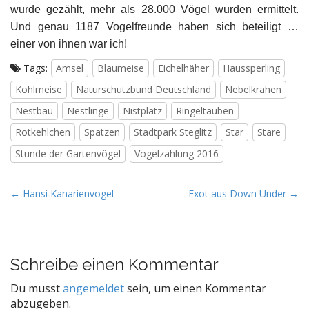
wurde gezählt, mehr als 28.000 Vögel wurden ermittelt.
Und genau 1187 Vogelfreunde haben sich beteiligt …
einer von ihnen war ich!
Tags:
Amsel
Blaumeise
Eichelhäher
Haussperling
Kohlmeise
Naturschutzbund Deutschland
Nebelkrähen
Nestbau
Nestlinge
Nistplatz
Ringeltauben
Rotkehlchen
Spatzen
Stadtpark Steglitz
Star
Stare
Stunde der Gartenvögel
Vogelzählung 2016
P
← Hansi Kanarienvogel
Exot aus Down Under →
o
s
t
Schreibe einen Kommentar
n
a
Du musst
angemeldet
sein, um einen Kommentar
v
abzugeben.