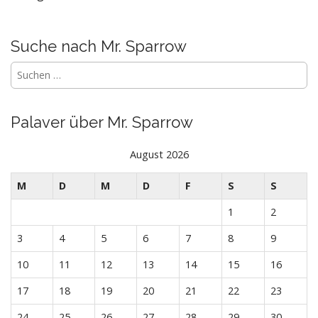
i
g
Suche nach Mr. Sparrow
a
t
Suchen
i
nach:
o
n
Palaver über Mr. Sparrow
August 2026
M
D
M
D
F
S
S
1
2
3
4
5
6
7
8
9
10
11
12
13
14
15
16
17
18
19
20
21
22
23
24
25
26
27
28
29
30