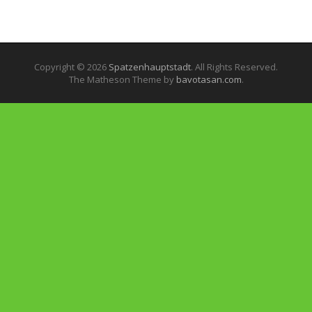
Copyright © 2026
Spatzenhauptstadt
. All Rights Reserved.
The Matheson Theme by
bavotasan.com
.