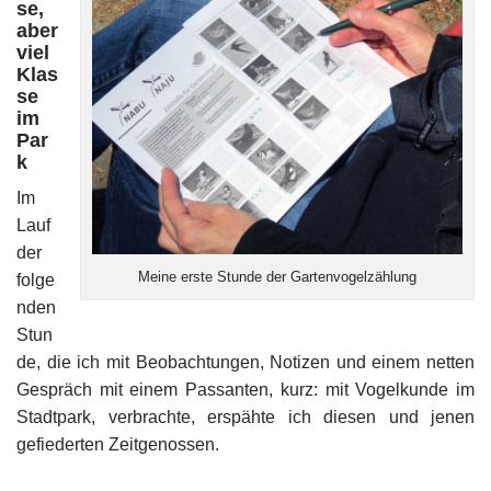
se,
aber
viel
Klas
se
im
Par
k
Im
Lauf
der
Meine erste Stunde der Gartenvogelzählung
folge
nden
Stun
de, die ich mit Beobachtungen, Notizen und einem netten
Gespräch mit einem Passanten, kurz: mit Vogelkunde im
Stadtpark,
verbrachte, erspähte ich diesen und jenen
gefiederten Zeitgenossen.