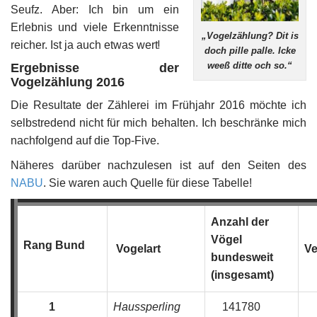
Seufz. Aber: Ich bin um ein
Erlebnis und viele Erkenntnisse
„Vogelzählung? Dit is
!
reicher. Ist ja auch etwas wert
doch pille palle. Icke
weeß ditte och so.“
Ergebnisse
der
Vogelzählung
2016
Die Resultate der Zählerei im Frühjahr 2016 möchte ich
selbstredend nicht für mich behalten. Ich beschränke mich
nachfolgend auf die Top-Five.
Näheres darüber nachzulesen ist auf den Seiten des
NABU
. Sie waren auch Quelle für diese Tabelle!
Anzahl der
Vögel
Rang Bund
Vogelart
Ve
bundesweit
(insgesamt)
1
Haussperling
141780