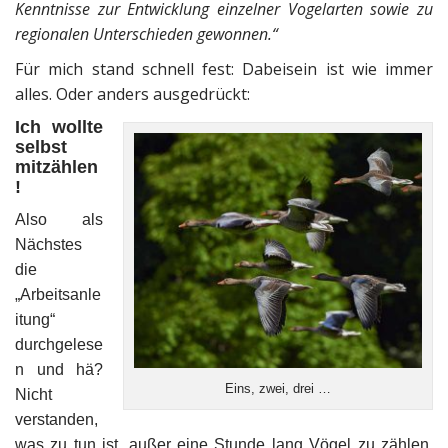
Kenntnisse zur Entwicklung einzelner Vogelarten sowie zu
regionalen Unterschieden gewonnen.“
Für mich stand schnell fest: Dabeisein ist wie immer
alles. Oder anders ausgedrückt:
Ich wollte
selbst
mitzählen
!
Also als
Nächstes
die
„Arbeitsanle
itung“
durchgelese
n und hä?
Eins, zwei, drei …
Nicht
verstanden,
was zu tun ist, außer eine Stunde lang Vögel zu zählen.