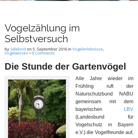
n
t
Vogelzählung im
Selbstversuch
by
Sillekind
on
5. September 2016
in
Vogelerlebnisse
,
Vogelwissen
•
0 Comments
Die Stunde der Gartenvögel
Alle Jahre wieder im
Frühling ruft der
Naturschutzbund NABU
gemeinsam mit dem
bayerischen
LBV
(Landesbund für
Vogelschutz in Bayern
e.V.) die Vogelfreunde auf,